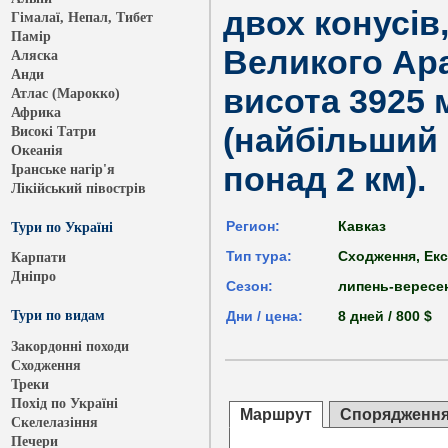
двох конусів
Гімалаї, Непал, Тибет
Памір
Великого Ара
Аляска
Анди
висота 3925 
Атлас (Марокко)
Африка
(найбільший 
Високі Татри
Океанія
понад 2 км).
Іранське нагір'я
Лікійський півострів
Регион:
Кавказ
Тури по Україні
Тип тура:
Сходження, Екс
Карпати
Дніпро
Сезон:
липень-вересе
Тури по видам
Дни / цена:
8 дней / 800 $
Закордонні походи
Сходження
Треки
Похід по Україні
Маршрут
Спорядженн
Скелелазіння
Печери