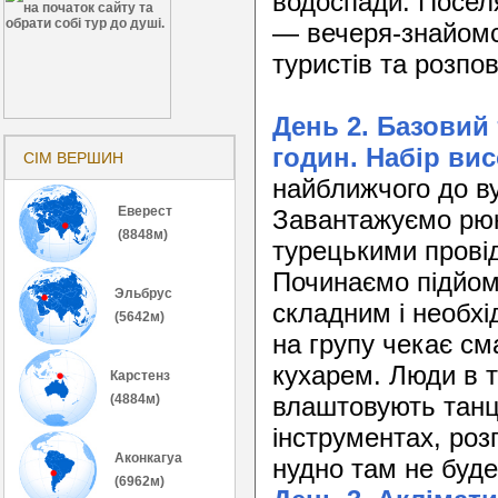
водоспади. Поселя
— вечеря-знайомст
туристів та розпо
День 2. Базовий 
годин. Набір вис
СІМ ВЕРШИН
найближчого до ву
Еверест
Завантажуємо рюк
(8848м)
турецькими провід
Починаємо підйом 
Эльбрус
складним і необхі
(5642м)
на групу чекає см
кухарем. Люди в т
Карстенз
(4884м)
влаштовують танці
інструментах, роз
Аконкагуа
нудно там не буде 
(6962м)