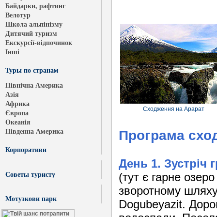
Байдарки, рафтинг
Велотур
Школа альпінізму
Дитячий туризм
Екскурсії-відпочинок
Інші
Туры по странам
Північна Америка
Азія
Африка
Сходження на Арарат
Європа
Океанія
Програма
схо
Південна Америка
Корпоративи
День 1. Зустріч 
(тут є гарне озер
Cоветы туристу
зворотному шляху
Мотузкови парк
Dogubeyazit. Доро