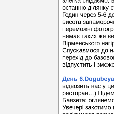
злегка снідаємо, 
останню ділянку с
Годин через 5-6 д
висота запаморочи
переможні фотогра
немає таких же ве
Вірменського нагір
Спускаємося до на
перехід до базово
відпустить і змож
День 6.Dogubeya
відвозить нас у ци
ресторан…) Підем
Баязета: оглянемо
Увечері закотимо 