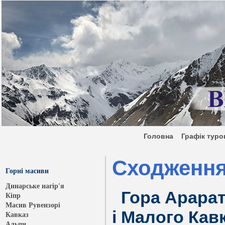
Головна
Графік ту
Сходження
Горні масиви
Динарське нагір'я
Гора Арарат 
Кіпр
Масив Рувензорі
і Малого Кавк
Кавказ
Альпи