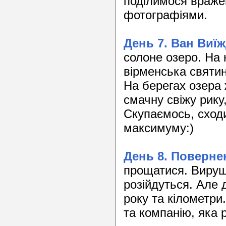
поділимося враже
фотографіями.
День 7. Ван Виї
солоне озеро. На 
вірменська святи
На берегах озера
смачну свіжу рику,
Скупаємось, сходи
максимуму:)
День 8. Поверн
прощатися. Вируш
розійдуться. Але 
року та кілометр
та компанію, яка р