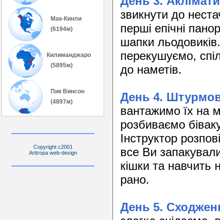
День 3. Аклімат
звикнути до неста
Мак-Кинли
перші епічні пано
(6194м)
шапки льодовиків.
перекушуємо, спіл
Килиманджаро
(5895м)
до наметів.
Пик Винсон
День 4. Штурмо
(4897м)
вантажимо їх на м
розбиваємо біваку
Інструктор розпов
Copyright c2001
все Ви запакували
Arttropa web-design
кішки та навчить 
рано.
День 5. Сходжен