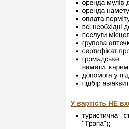
оренда мулів 
оренда намету
оплата перміт
всі необхідні 
послуги місцев
групова аптеч
сертифікат пр
громадське 
намети, карем
допомога у під
підбір авіаквит
У вартість НЕ вх
туристична с
"Тропа");