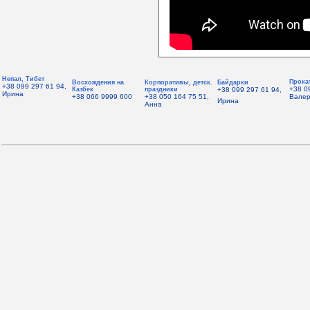
Непал, Тибет
Прока
Восхождения на
Корпоративы, детск.
Байдарки
+38 099 297 61 94,
+38 0
Казбек
праздники
+38 099 297 61 94,
Ирина
+38 066 9999 600
+38 050 164 75 51,
Вале
Ирина
Анна