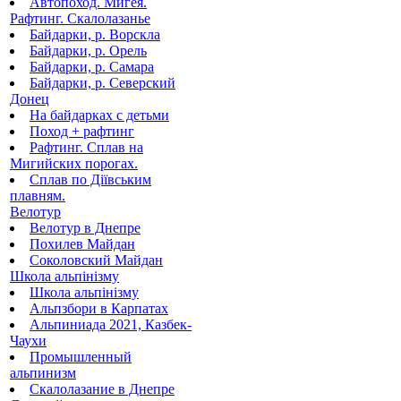
Автопоход. Мигея.
Рафтинг. Скалолазанье
Байдарки, р. Ворскла
Байдарки, р. Орель
Байдарки, р. Самара
Байдарки, р. Северский
Донец
На байдарках с детьми
Поход + рафтинг
Рафтинг. Сплав на
Мигийских порогах.
Сплав по Діївським
плавням.
Велотур
Велотур в Днепре
Похилев Майдан
Соколовский Майдан
Школа альпінізму
Школа альпінізму
Альпзбори в Карпатах
Альпиниада 2021, Казбек-
Чаухи
Промышленный
альпинизм
Скалолазание в Днепре