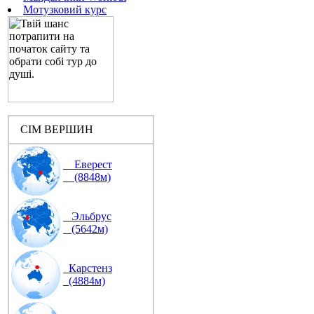
Мотузковий курс
СІМ ВЕРШИН
Еверест
(8848м)
Эльбрус
(5642м)
Карстенз
(4884м)