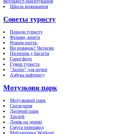
фотоквест-орієнтування
Школа виживання
Cоветы туристу
Поради туристу
Фільми, книги
Режим пиття.
Ви новачок? Читаємо
Пісенник у багаття
Гарні фото
Гумор туриста
"Залізо" для печер
Азбука рафтингу
Мотузкови парк
Мотузковий парк
Скеледром
Дитячий парк
Тролей
Домік на дереві
Смуга перешкод
Майданчики Workout