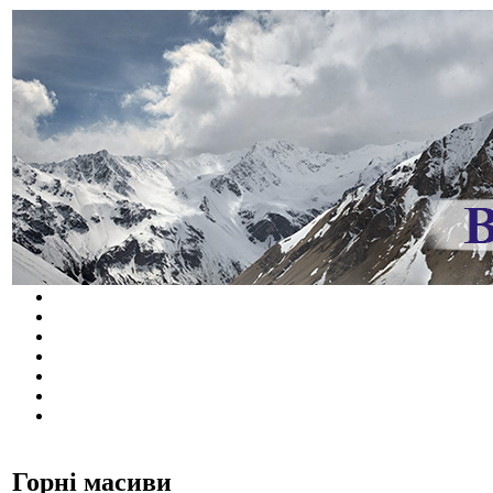
Горні масиви