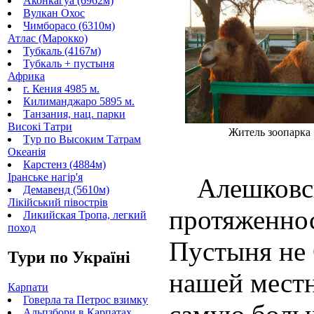
Аконкагуа (6962м)
Вулкан Охос
Чимборасо (6310м)
Атлас (Марокко)
Тубкаль (4167м)
Тубкаль + пустыня
Африка
г. Кения 4985 м.
Килиманджаро 5895 м.
Танзания, нац. парки
Високі Татри
Житель зоопарка
Tур по Высоким Татрам
Океанія
Карстенз (4884м)
Іранське нагір'я
Алешковски
Демавенд (5610м)
Лікійський півострів
протяженнос
Ликийская Тропа, легкий
поход
Пустыня не 
Тури по Україні
нашей местн
Карпати
Говерла та Петрос взимку
Альпзбори в Карпатах