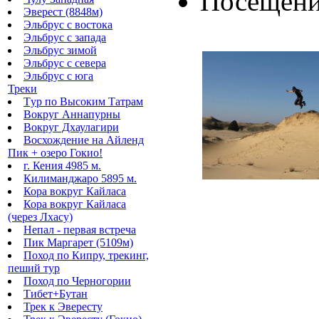
Посещение
Эверест (8848м)
Эльбрус с востока
Эльбрус с запада
Эльбрус зимой
Эльбрус с севера
Эльбрус с юга
Треки
Tур по Высоким Татрам
Вокруг Аннапурны
Вокруг Дхаулагири
Восхождение на Айленд
Пик + озеро Гокио!
г. Кения 4985 м.
Килиманджаро 5895 м.
Кора вокруг Кайласа
Кора вокруг Кайласа
(через Лхасу)
Непал - первая встреча
Пик Маргарет (5109м)
Поход по Кипру, трекинг,
пеший тур
Поход по Черногории
Тибет+Бутан
Трек к Эвересту