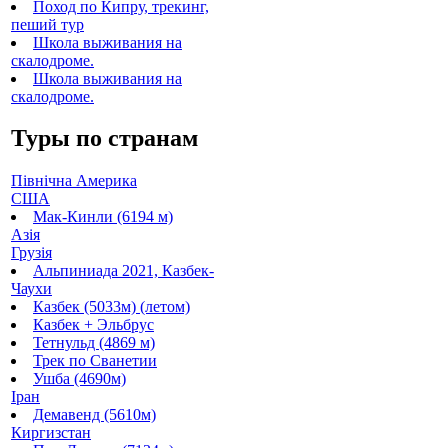
Поход по Кипру, трекинг,
пеший тур
Школа выживания на
скалодроме.
Школа выживания на
скалодроме.
Туры по странам
Північна Америка
США
Мак-Кинли (6194 м)
Азія
Грузія
Альпиниада 2021, Казбек-
Чаухи
Казбек (5033м) (летом)
Казбек + Эльбрус
Тетнульд (4869 м)
Трек по Сванетии
Ушба (4690м)
Іран
Демавенд (5610м)
Киргизстан