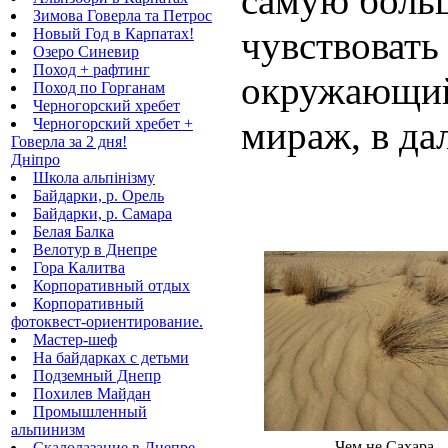
самую боль
Зимова Говерла та Петрос
чувствовать
Новый Год в Карпатах!
Озеро Синевир
Поход + рафтинг
окружающий 
Поход по Горганам
Черногорский хребет
мираж, в да
Черногорский хребет +
Говерла за 2 дня!
Дніпро
Школа альпінізму
Байдарки, р. Орель
Байдарки, р. Самара
Белая Балка
Велотур в Днепре
Гора Калитва
Корпоративный отдых
Корпоративный
фотоквест-ориентирование.
Мастер-шеф
На байдарках с детьми
Подземный Днепр
Похилев Майдан
Промышленный
альпинизм
Чем не Сахара
Скалолазание в Днепре