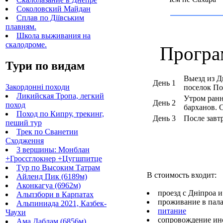
Соколовский Майдан
Сплав по Діївським
плавням.
Школа выживания на
скалодроме.
Програм
Тури по видам
Выезд из Дн
День 1
Закордонні походи
поселок По
Ликийская Тропа, легкий
Утром ранн
День 2
поход
барханов. 
Поход по Кипру, трекинг,
День 3
После завт
пеший тур
Трек по Сванетии
Сходження
3 вершины: Монблан
+Гроссглокнер +Цугшпитце
Tур по Высоким Татрам
В стоимость входит:
Айленд Пик (6189м)
Аконкагуа (6962м)
проезд с Дніпроа и
Альпзбори в Карпатах
проживание в пал
Альпиниада 2021, Казбек-
питание
Чаухи
сопровождение ин
Ама Даблам (6856м)