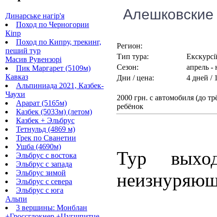
Алешковские п
Динарське нагір'я
Поход по Черногории
Кіпр
Поход по Кипру, трекинг,
Регион:
пеший тур
Тип тура:
Екскурсі
Масив Рувензорі
Сезон:
апрель -
Пик Маргарет (5109м)
Кавказ
Дни / цена:
4 дней / 
Альпиниада 2021, Казбек-
Чаухи
2000 грн. с автомобиля (до трё
Арарат (5165м)
ребёнок
Казбек (5033м) (летом)
Казбек + Эльбрус
Тетнульд (4869 м)
Трек по Сванетии
Ушба (4690м)
Тур выхо
Эльбрус с востока
Эльбрус с запада
Эльбрус зимой
неизнуряющ
Эльбрус с севера
Эльбрус с юга
Альпи
3 вершины: Монблан
+Гроссглокнер +Цугшпитце