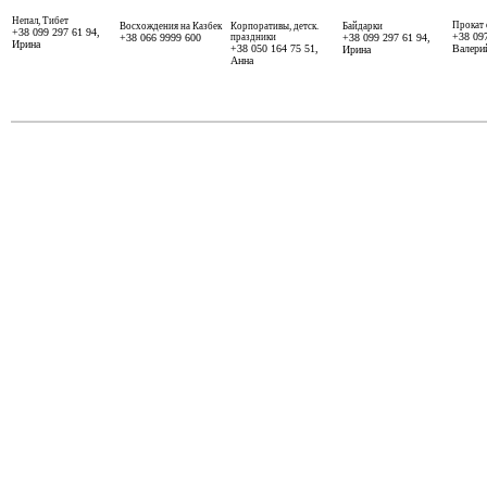
Непал, Тибет
Прокат 
Восхождения на Казбек
Корпоративы, детск.
Байдарки
+38 099 297 61 94,
+38 09
+38 066 9999 600
праздники
+38 099 297 61 94,
Ирина
+38 050 164 75 51,
Валери
Ирина
Анна