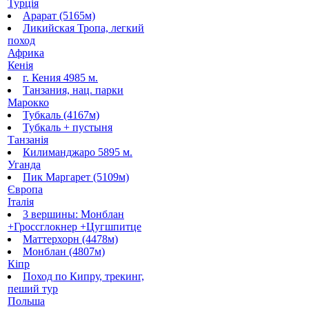
Турція
Арарат (5165м)
Ликийская Тропа, легкий
поход
Африка
Кенія
г. Кения 4985 м.
Танзания, нац. парки
Марокко
Тубкаль (4167м)
Тубкаль + пустыня
Танзанія
Килиманджаро 5895 м.
Уганда
Пик Маргарет (5109м)
Європа
Італія
3 вершины: Монблан
+Гроссглокнер +Цугшпитце
Маттерхорн (4478м)
Монблан (4807м)
Кіпр
Поход по Кипру, трекинг,
пеший тур
Польша