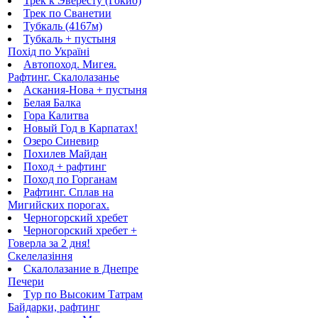
Трек к Эвересту (Гокио)
Трек по Сванетии
Тубкаль (4167м)
Тубкаль + пустыня
Похід по Україні
Автопоход. Мигея.
Рафтинг. Скалолазанье
Аскания-Нова + пустыня
Белая Балка
Гора Калитва
Новый Год в Карпатах!
Озеро Синевир
Похилев Майдан
Поход + рафтинг
Поход по Горганам
Рафтинг. Сплав на
Мигийских порогах.
Черногорский хребет
Черногорский хребет +
Говерла за 2 дня!
Скелелазіння
Скалолазание в Днепре
Печери
Tур по Высоким Татрам
Байдарки, рафтинг