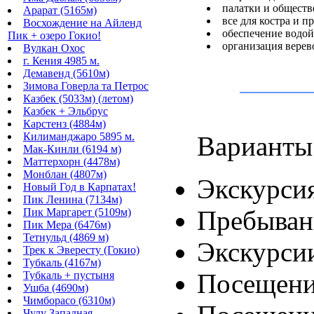
палатки и общест
Арарат (5165м)
все для костра и 
Восхождение на Айленд
обеспечение водой
Пик + озеро Гокио!
организация верев
Вулкан Охос
г. Кения 4985 м.
Демавенд (5610м)
Зимова Говерла та Петрос
Казбек (5033м) (летом)
Казбек + Эльбрус
Карстенз (4884м)
Килиманджаро 5895 м.
Варианты
Мак-Кинли (6194 м)
Маттерхорн (4478м)
Монблан (4807м)
Экскурсия
Новый Год в Карпатах!
Пик Ленина (7134м)
Пребывани
Пик Маргарет (5109м)
Пик Мера (6476м)
Тетнульд (4869 м)
Экскурсии
Трек к Эвересту (Гокио)
Тубкаль (4167м)
Посещени
Тубкаль + пустыня
Ушба (4690м)
Чимборасо (6310м)
Чулу Западная