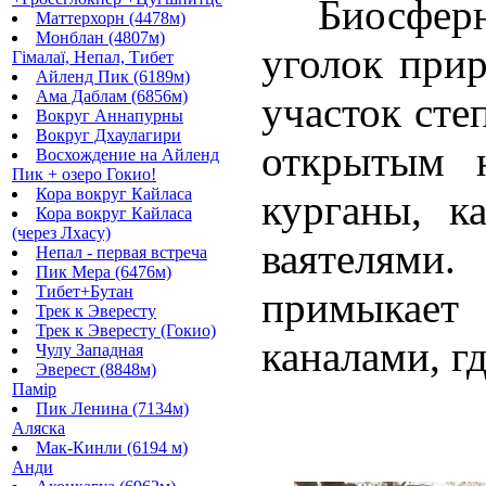
Биосферный
Маттерхорн (4478м)
Монблан (4807м)
уголок при
Гімалаї, Непал, Тибет
Айленд Пик (6189м)
Ама Даблам (6856м)
участок сте
Вокруг Аннапурны
Вокруг Дхаулагири
открытым н
Восхождение на Айленд
Пик + озеро Гокио!
Кора вокруг Кайласа
курганы, к
Кора вокруг Кайласа
(через Лхасу)
ваятелями.
Непал - первая встреча
Пик Мера (6476м)
Тибет+Бутан
примыкает
Трек к Эвересту
Трек к Эвересту (Гокио)
каналами, г
Чулу Западная
Эверест (8848м)
Памір
Пик Ленина (7134м)
Аляска
Мак-Кинли (6194 м)
Анди