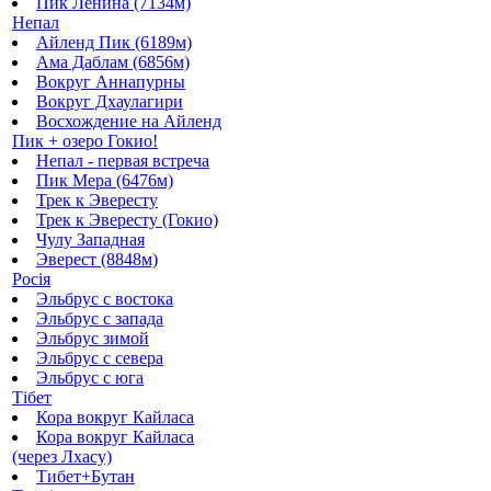
Пик Ленина (7134м)
Непал
Айленд Пик (6189м)
Ама Даблам (6856м)
Вокруг Аннапурны
Вокруг Дхаулагири
Восхождение на Айленд
Пик + озеро Гокио!
Непал - первая встреча
Пик Мера (6476м)
Трек к Эвересту
Трек к Эвересту (Гокио)
Чулу Западная
Эверест (8848м)
Росія
Эльбрус с востока
Эльбрус с запада
Эльбрус зимой
Эльбрус с севера
Эльбрус с юга
Тібет
Кора вокруг Кайласа
Кора вокруг Кайласа
(через Лхасу)
Тибет+Бутан