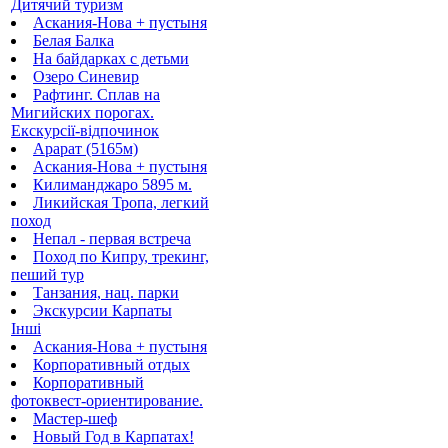
Дитячий туризм
Аскания-Нова + пустыня
Белая Балка
На байдарках с детьми
Озеро Синевир
Рафтинг. Сплав на
Мигийских порогах.
Екскурсії-відпочинок
Арарат (5165м)
Аскания-Нова + пустыня
Килиманджаро 5895 м.
Ликийская Тропа, легкий
поход
Непал - первая встреча
Поход по Кипру, трекинг,
пеший тур
Танзания, нац. парки
Экскурсии Карпаты
Інші
Аскания-Нова + пустыня
Корпоративный отдых
Корпоративный
фотоквест-ориентирование.
Мастер-шеф
Новый Год в Карпатах!