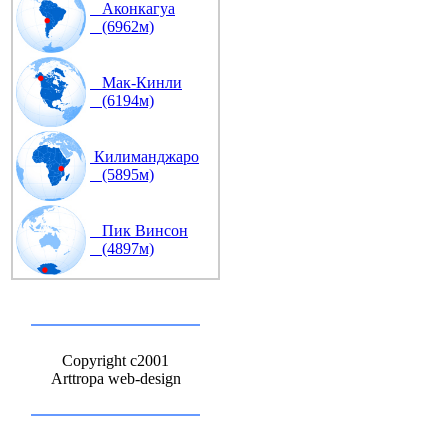
Аконкагуа
(6962м)
Мак-Кинли
(6194м)
Килиманджаро
(5895м)
Пик Винсон
(4897м)
Copyright c2001
Arttropa web-design