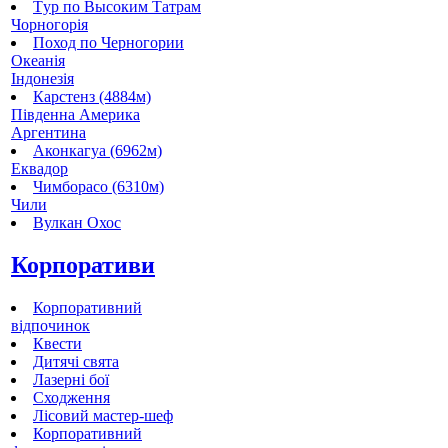
Tур по Высоким Татрам
Чорногорія
Поход по Черногории
Океанія
Індонезія
Карстенз (4884м)
Південна Америка
Аргентина
Аконкагуа (6962м)
Еквадор
Чимборасо (6310м)
Чили
Вулкан Охос
Корпоративи
Корпоративний
відпочинок
Квести
Дитячі свята
Лазерні бої
Сходження
Лісовий мастер-шеф
Корпоративний