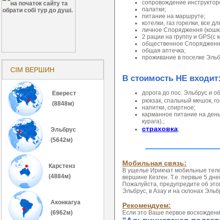
сопровождение инструктором
палатки;
питание на маршруте;
котелки, газ горелки, все 
личное Спорядження (кошки,
2 рации на группу и GPS(с
общественное Спорядження 
общая аптечка;
проживание в поселке Эльб
СІМ ВЕРШИН
В стоимость НЕ входит
дорога до пос. Эльбрус и о
Еверест
рюкзак, спальный мешок, г
(8848м)
напитки, спиртное;
карманное питание на день
курага).;
страховка
;
Эльбрус
(5642м)
Мобильная связь:
Карстенз
В ущелье Ирикчат мобильные теле
(4884м)
вершине Кезген. Т.е. первые 5 дн
Пожалуйста, предупредите об это
Эльбрус, в Азау и на склонах Эльб
Аконкагуа
Рекомендуем:
(6962м)
Если это Ваше первое восхождение