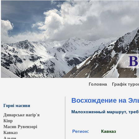
Головна
Графік ту
Восхождение на Эль
Горні масиви
Малохоженный маршрут, треб
Динарське нагір'я
Кіпр
Масив Рувензорі
Регион:
Кавказ
Кавказ
Альпи