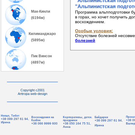
"Альпинистская подгот
"Альпинистская подгот
Мак-Кинли
Программа альпподготовки бу
в горах, но хочет получить д
(6194м)
восхождением.
Особые условия:
Килиманджаро
Отсутствие болезней несовм
(5895м)
болезней
Пик Винсон
(4897м)
Copyright c2001
Arttropa web-design
Непал, Тибет
Прока
Восхождения на
Корпоративы, детск.
Байдарки
+38 099 297 61 94,
+38 0
Казбек
праздники
+38 099 297 61 94,
Ирина
+38 066 9999 600
+38 050 164 75 51,
Вале
Ирина
Анна