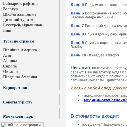
Байдарки, рафтинг
День 5
Подъем до верхних ночево
Велотур
День 6
Восхождение на восточную
Школа альпінізму
базовом лагере на 4500 м.
Дитячий туризм
Екскурсії-відпочинок
День 7
Резервный день на случа
Інші
День 8
Спуск в долину реки Ирик
Туры по странам
День 9
Спуск до нарзанных источ
Эльбрус.
Північна Америка
День 10
Азія
Отъезд в Пятигорск.
Африка
Європа
Питание:
на всем маршруте бу
Океанія
перекус. Ваш инструктор будет и
совместное, от каждого по способн
Південна Америка
открывает консервы. Приготовлен
Иметь с собой след. докум
Корпоративи
- гражданский паспорт (заг
медицинская страхо
-
Cоветы туристу
В стоимость входит:
Мотузкови парк
посещение "Национального