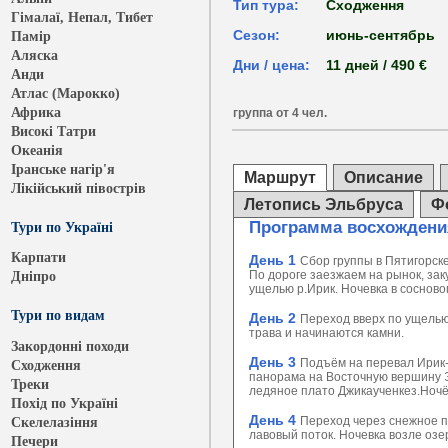
Тип тура:
Сходження
Гімалаї, Непал, Тибет
Сезон:
июнь-сентябрь
Памір
Аляска
Дни / цена:
11 дней / 490 €
Анди
Атлас (Марокко)
Африка
группа от 4 чел.
Високі Татри
Океанія
Іранське нагір'я
Маршрут
Описание
Лікійський півострів
Летопись Эльбруса
Ф
Программа восхождения
Тури по Україні
Карпати
День 1
Сбор группы в Пятигорске
По дороге заезжаем на рынок, зак
Дніпро
ущелью р.Ирик. Ночевка в сосново
Тури по видам
День 2
Переход вверх по ущелью 
трава и начинаются камни.
Закордонні походи
День 3
Подъём на перевал Ирик-
Сходження
панорама на Восточную вершину Э
Треки
ледяное плато Джикаученкез.Ночё
Похід по Україні
День 4
Переход через снежное п
Скелелазіння
лавовый поток. Ночевка возле озе
Печери