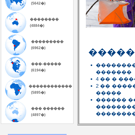
(5642�)
��������
(4884�)
���������
(6962�)
�����
���-�����
��������
(6194�)
�������
4 �� � �
2 �� ���
������������
�����
(5895�)
������ �
��������
��� ������
�������
(4897�)