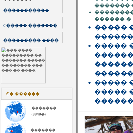
������� 
�����������
��������
������ �
C����� �������
����� 
������
��������� ����
����� 
������
������
������
����� 
����� 
Ѳ� ������
������
�������
(8848�)
�������