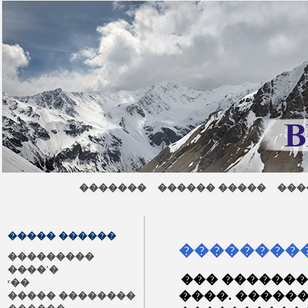
�������
������ �����
��
����� ������
���������
���������
����'�
��� �������
ʳ��
����. �����
����� ��������