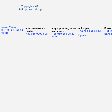
Copyright c2001
Arttropa web-design
Непал, Тибет
Прока
Восхождения на
Корпоративы, детск.
Байдарки
+38 099 297 61 94,
+38 0
Казбек
праздники
+38 099 297 61 94,
Ирина
+38 066 9999 600
+38 050 164 75 51,
Вале
Ирина
Анна