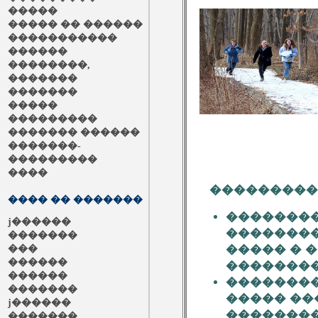
�����
����� �� ������
�����������
������
��������,
�������
�������
�����
���������
������� ������
�������-
���������
����
����������
���� �� �������
��������
ϳ������
��������
�������
����� � 
���
������
��������
������
��������
�������
����� ��
ϳ������
��������
�������