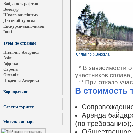
Байдарки, рафтинг
Велотур
Школа альпінізму
Дитячий туризм
Екскурсії-відпочинок
Інші
Туры по странам
Північна Америка
Сплав по р.Ворскла
Азія
Африка
* В зависимости от
Європа
участников сплава
Океанія
Південна Америка
** При отказе учас
В стоимость 
Корпоративи
Сопровождение
Cоветы туристу
Аренда байдар
(по требованию);
Мотузкови парк
Общественное 