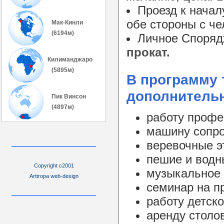
Проезд к начал
обе стороны с че
Мак-Кинли
(6194м)
Личное Спорядж
прокат.
Килиманджаро
(5895м)
В программу 
дополнительн
Пик Винсон
(4897м)
работу профе
машину сопро
веревочные э
пешие и водн
Copyright c2001
музыкальное 
Arttropa web-design
семинар на п
работу детско
аренду столов