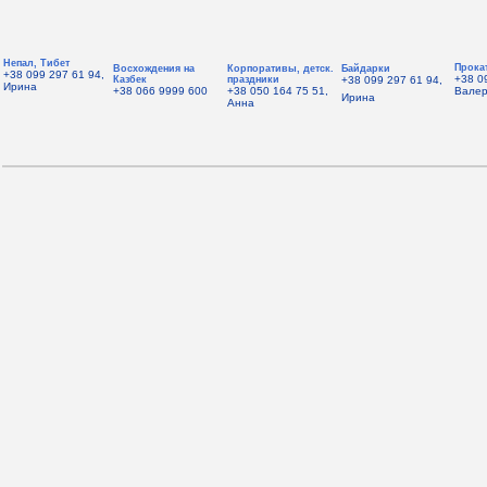
Непал, Тибет
Прока
Восхождения на
Корпоративы, детск.
Байдарки
+38 099 297 61 94,
+38 0
Казбек
праздники
+38 099 297 61 94,
Ирина
+38 066 9999 600
+38 050 164 75 51,
Вале
Ирина
Анна