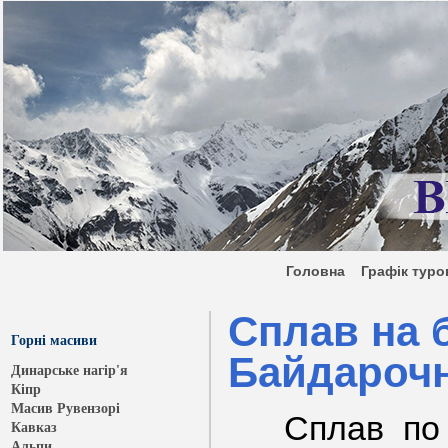
Головна
Графік ту
Сплав на 
Горні масиви
Байдарочн
Динарське нагір'я
Кіпр
Масив Рувензорі
Сплав по
Кавказ
Альпи