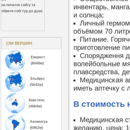
инвентарь, манга
и солнца;
Личный гермом
объёмом 70 литр
Питание. Горяч
СІМ ВЕРШИН
приготовление п
Спорядження дл
Еверест
волейбольные мя
(8848м)
плавсредства, де
Медицинская ап
Эльбрус
(5642м)
иметь аптечку с
Карстенз
В стоимость 
(4884м)
Медицинская ст
Аконкагуа
желанию, цена: 10
(6962м)