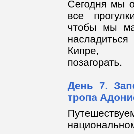
Сегодня мы о
все прогулк
чтобы мы ма
насладитьс
Кипре, р
позагорать.
День 7. Зап
тропа Адони
Путеше
национальном