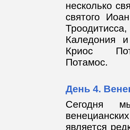
несколько св
святого Иоа
Троодитис
Каледония и
Криос Пот
Потамос.
День 4. Вен
Сегодня м
венецианс
является ред