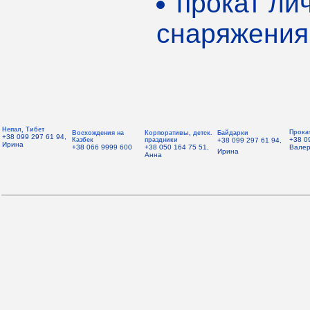
прокат ли
снаряжения
Непал, Тибет
Прока
Восхождения на
Корпоративы, детск.
Байдарки
+38 099 297 61 94,
+38 0
Казбек
праздники
+38 099 297 61 94,
Ирина
+38 066 9999 600
+38 050 164 75 51,
Вале
Ирина
Анна