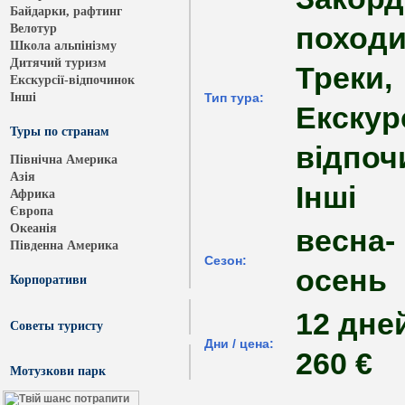
Байдарки, рафтинг
походи
Велотур
Школа альпінізму
Дитячий туризм
Треки,
Екскурсії-відпочинок
Інші
Тип тура:
Екскурс
Туры по странам
відпоч
Північна Америка
Азія
Інші
Африка
Європа
Океанія
весна-
Південна Америка
Сезон:
осень
Корпоративи
12 дней
Cоветы туристу
Дни / цена:
260 €
Мотузкови парк