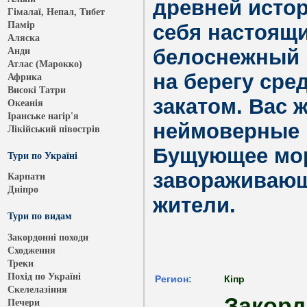
древней истор
Гімалаї, Непал, Тибет
Памір
себя настоящи
Аляска
белоснежный 
Анди
Атлас (Марокко)
на берегу сре
Африка
Високі Татри
закатом. Вас 
Океанія
Іранське нагір'я
неймоверные 
Лікійський півострів
Бущующее мор
Тури по Україні
завораживающ
Карпати
Дніпро
жители.
Тури по видам
Закордонні походи
Сходження
Треки
Похід по Україні
Регион:
Кіпр
Скелелазіння
Закорд
Печери