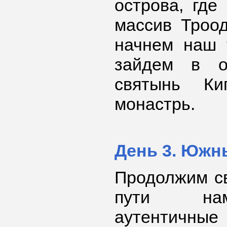
острова, где
массив Троо
начнем наш т
зайдем в о
святынь Ки
монастрь.
День 3. Южн
Продолжим св
пути нам
аутентичны