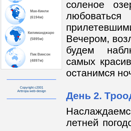
соленое озе
Мак-Кинли
любовать
(6194м)
прилетевшим
Килиманджаро
Вечером, возл
(5895м)
будем наб
Пик Винсон
самых красив
(4897м)
останимся но
Copyright c2001
Arttropa web-design
День 2. Троо
Наслаждае
летней погод