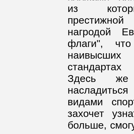
из котор
престижной
нагродой Ев
флаги", чт
наивысших
стандартах 
Здесь же
насладитьс
видами спор
захочет узн
больше, смогу