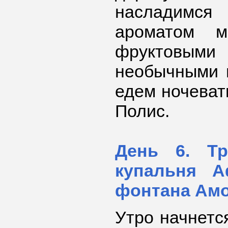
насладим
ароматом м
фруктовым
необычными 
едем ночевать
Полис.
День 6. Т
купальня А
фонтана Амо
Утро начнется