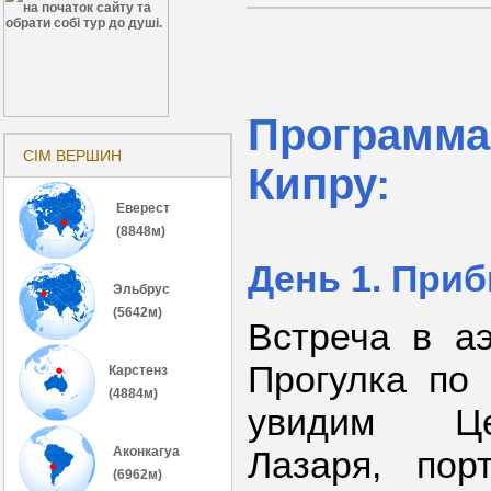
Программ
СІМ ВЕРШИН
Кипру
:
Еверест
(8848м)
День 1. Приб
Эльбрус
(5642м)
Встреча в аэ
Прогулка по 
Карстенз
(4884м)
увидим Це
Аконкагуа
Лазаря, пор
(6962м)