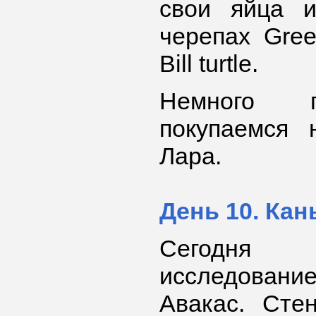
свои яйца 
черепах Gree
Bill turtle.
Немного п
покупаемся 
Лара.
День 10. Кан
Сегодн
исследова
Авакас. Сте