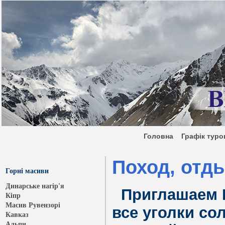
Головна
Графік ту
Поход, отд
Горні масиви
Динарське нагір'я
Приглашаем В
Кіпр
Масив Рувензорі
все уголки со
Кавказ
Альпи