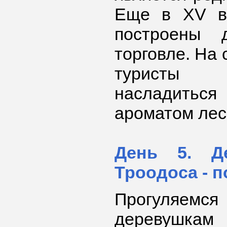
Еще в XV в
построены 
торговле. На 
туристы
насладитьс
ароматом леса
День 5. Д
Троодоса - п
Прогуляем
деревушк