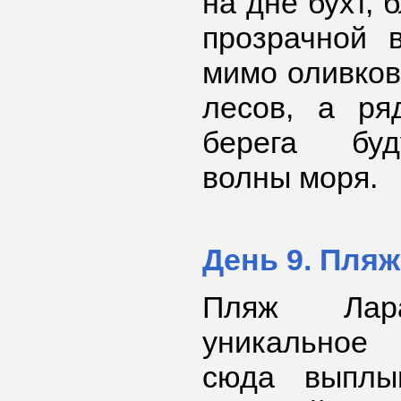
на дне бухт, 
прозрачной 
мимо оливков
лесов, а ря
берега буд
волны моря.
День 9. Пляж
Пляж Лара
уникальное
сюда выплы