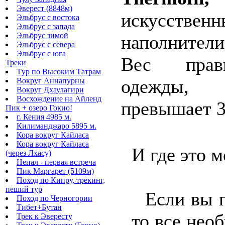
Эверест (8848м)
искусств
Эльбрус с востока
Эльбрус с запада
Эльбрус зимой
наполнители
Эльбрус с севера
Эльбрус с юга
Вес прав
Треки
Tур по Высоким Татрам
одежды,
Вокруг Аннапурны
Вокруг Дхаулагири
Восхождение на Айленд
превышает 3-
Пик + озеро Гокио!
г. Кения 4985 м.
Килиманджаро 5895 м.
Кора вокруг Кайласа
Кора вокруг Кайласа
И где это 
(через Лхасу)
Непал - первая встреча
Пик Маргарет (5109м)
Поход по Кипру, трекинг,
пеший тур
Если вы пр
Поход по Черногории
Тибет+Бутан
, то все нео
Трек к Эвересту