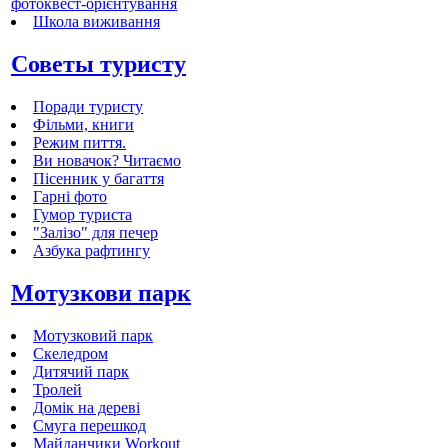
фотоквест-орієнтування
Школа виживання
Cоветы туристу
Поради туристу
Фільми, книги
Режим пиття.
Ви новачок? Читаємо
Пісенник у багаття
Гарні фото
Гумор туриста
"Залізо" для печер
Азбука рафтингу
Мотузкови парк
Мотузковий парк
Скеледром
Дитячий парк
Тролей
Домік на дереві
Смуга перешкод
Майданчики Workout