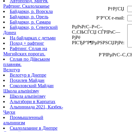
Автопоход. Мигея.
Рафтинг. Скалолазанье
Р†Рј'СЏ
Байдарки, р. Ворскла
Байдарки, р. Орель
Р’Р°С€ e-mail:
Байдарки, р. Самара
РџРѕРґС–Р»С–
Байдарки, р. Северский
С‚СЊСЃСЏ СЃРІРѕС—
Донец
РјРё
На байдарках с детьми
РІСЂР°Р¶РµРЅРЅСЏРјРё:
Поход + рафтинг
Рафтинг. Сплав на
Мигийских порогах.
Р’РІРµРґС–С‚С
Сплав по Діївським
плавням.
Велотур
Велотур в Днепре
Похилев Майдан
Соколовский Майдан
Школа альпінізму
Школа альпінізму
Альпзбори в Карпатах
Альпиниада 2021, Казбек-
Чаухи
Промышленный
альпинизм
Скалолазание в Днепре