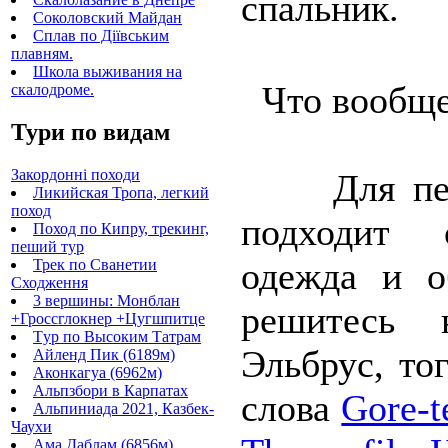
спальник.
Соколовский Майдан
Сплав по Діївським
плавням.
Школа выживания на
Что вообще
скалодроме.
Тури по видам
Закордонні походи
Для перв
Ликийская Тропа, легкий
поход
подходит 
Поход по Кипру, трекинг,
пеший тур
одежда и о
Трек по Сванетии
Сходження
3 вершины: Монблан
решитесь 
+Гроссглокнер +Цугшпитце
Tур по Высоким Татрам
Эльбрус, то
Айленд Пик (6189м)
Аконкагуа (6962м)
Альпзбори в Карпатах
слова
Gore-t
Альпиниада 2021, Казбек-
Чаухи
Ама Даблам (6856м)