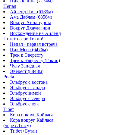
Пик Ленина (7134м)
Непал
Айленд Пик (6189м)
Ама Даблам (6856м)
Вокруг Аннапурны
Вокруг Дхаулагири
Восхождение на Айленд
Пик + озеро Гокио!
Непал - первая встреча
Пик Мера (6476м)
Трек к Эвересту
Трек к Эвересту (Гокио)
Чулу Западная
Эверест (8848м)
Росія
Эльбрус с востока
Эльбрус с запада
Эльбрус зимой
Эльбрус с севера
Эльбрус с юга
Тібет
Кора вокруг Кайласа
Кора вокруг Кайласа
(через Лхасу)
Тибет+Бутан