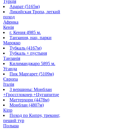
Турція
Арарат (5165м)
Ликийская Тропа, легкий
поход
Африка
Кенія
г. Кения 4985 м.
Танзания, нац. парки
Марокко
Тубкаль (4167м)
Тубкаль + пустыня
Танзанія
Килиманджаро 5895 м.
Уганда
Пик Маргарет (5109м)
Європа
Італія
3 вершины: Монблан
+Гроссглокнер +Цугшпитце
Маттерхорн (4478м)
Монблан (4807м)
Кіпр
Поход по Кипру, трекинг,
пеший тур
Польша