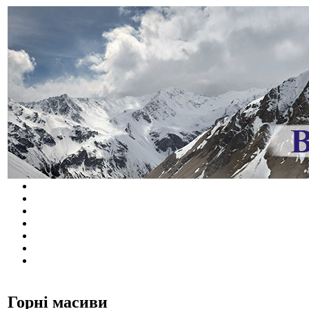
Горні масиви