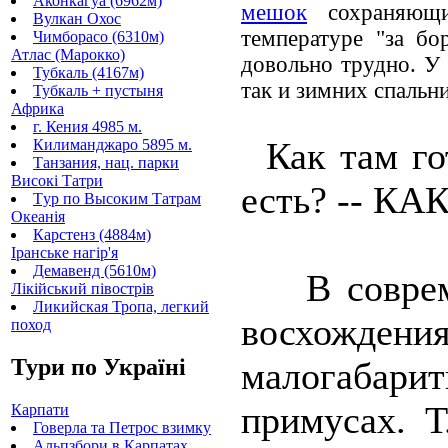
Аконкагуа (6962м)
мешок
сохраняющи
Вулкан Охос
температуре "за бо
Чимборасо (6310м)
Атлас (Марокко)
довольно трудно. У 
Тубкаль (4167м)
так и зимних спальни
Тубкаль + пустыня
Африка
г. Кения 4985 м.
Как там го
Килиманджаро 5895 м.
Танзания, нац. парки
Високі Татри
есть? -- К
Tур по Высоким Татрам
Океанія
Карстенз (4884м)
Іранське нагір'я
Демавенд (5610м)
В совреме
Лікійський півострів
Ликийская Тропа, легкий
восхожде
поход
Тури по Україні
малогаб
примусах. Т
Карпати
Говерла та Петрос взимку
Альпзбори в Карпатах