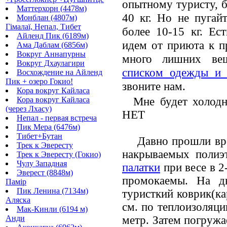
опытному туристу, б
Маттерхорн (4478м)
40 кг. Но не пугай
Монблан (4807м)
Гімалаї, Непал, Тибет
более 10-15 кг. Ес
Айленд Пик (6189м)
идем от приюта к п
Ама Даблам (6856м)
Вокруг Аннапурны
много лишних вещ
Вокруг Дхаулагири
списком одежды и 
Восхождение на Айленд
Пик + озеро Гокио!
звоните нам.
Кора вокруг Кайласа
Кора вокруг Кайласа
Мне будет холодно
(через Лхасу)
НЕТ
Непал - первая встреча
Пик Мера (6476м)
Тибет+Бутан
Давно прошли врем
Трек к Эвересту
накрываемых полиэ
Трек к Эвересту (Гокио)
Чулу Западная
палатки
при весе в 2
Эверест (8848м)
промокаемы. На дн
Памір
Пик Ленина (7134м)
туристкий коврик(ка
Аляска
см. по теплоизоляци
Мак-Кинли (6194 м)
Анди
метр. Затем погруж