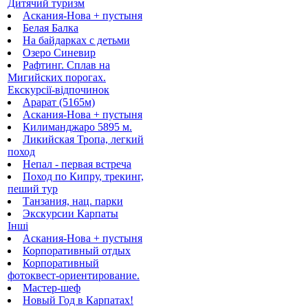
Дитячий туризм
Аскания-Нова + пустыня
Белая Балка
На байдарках с детьми
Озеро Синевир
Рафтинг. Сплав на
Мигийских порогах.
Екскурсії-відпочинок
Арарат (5165м)
Аскания-Нова + пустыня
Килиманджаро 5895 м.
Ликийская Тропа, легкий
поход
Непал - первая встреча
Поход по Кипру, трекинг,
пеший тур
Танзания, нац. парки
Экскурсии Карпаты
Інші
Аскания-Нова + пустыня
Корпоративный отдых
Корпоративный
фотоквест-ориентирование.
Мастер-шеф
Новый Год в Карпатах!