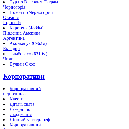
Tур по Высоким Татрам
Чорногорія
Поход по Черногории
Океанія
Індонезія
Карстенз (4884м)
Південна Америка
Аргентина
Аконкагуа (6962м)
Еквадор
Чимборасо (6310м)
Чили
Вулкан Охос
Корпоративи
Корпоративний
відпочинок
Квести
Дитячі свята
Лазерні бої
Сходження
Лісовий мастер-шеф
Корпоративний