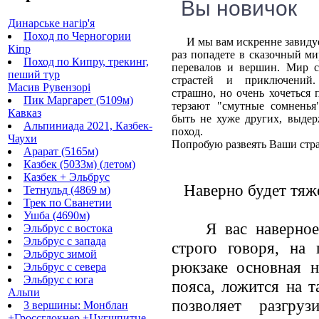
Вы новичок
Динарське нагір'я
Поход по Черногории
И мы вам искренне завидуе
Кіпр
раз попадете в сказочный м
Поход по Кипру, трекинг,
перевалов и вершин. Мир 
пеший тур
страстей и приключений
Масив Рувензорі
страшно, но очень хочеться 
Пик Маргарет (5109м)
терзают "смутные сомненья
Кавказ
быть не хуже других, выдер
Альпиниада 2021, Казбек-
поход.
Чаухи
Попробую развеять Ваши стра
Арарат (5165м)
Казбек (5033м) (летом)
Казбек + Эльбрус
Наверно будет тяж
Тетнульд (4869 м)
Трек по Сванетии
Ушба (4690м)
Я вас наверное
Эльбрус с востока
Эльбрус с запада
строго говоря, на
Эльбрус зимой
рюкзаке основная н
Эльбрус с севера
Эльбрус с юга
пояса, ложится на т
Альпи
позволяет разгруз
3 вершины: Монблан
+Гроссглокнер +Цугшпитце