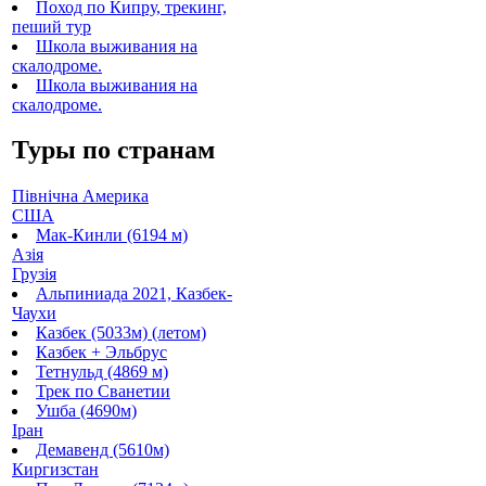
Поход по Кипру, трекинг,
пеший тур
Школа выживания на
скалодроме.
Школа выживания на
скалодроме.
Туры по странам
Північна Америка
США
Мак-Кинли (6194 м)
Азія
Грузія
Альпиниада 2021, Казбек-
Чаухи
Казбек (5033м) (летом)
Казбек + Эльбрус
Тетнульд (4869 м)
Трек по Сванетии
Ушба (4690м)
Іран
Демавенд (5610м)
Киргизстан