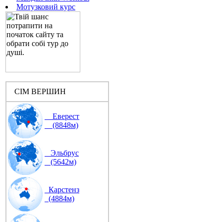
Мотузковий курс
СІМ ВЕРШИН
Еверест
(8848м)
Эльбрус
(5642м)
Карстенз
(4884м)