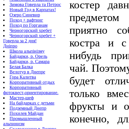
костер давн
Зимова Говерла та Петрос
Новый Год в Карпатах!
предметом 
Озеро Синевир
Поход + рафтинг
Поход по Горганам
приятно со
Черногорский хребет
Черногорский хребет +
костра и с
Говерла за 2 дня!
Дніпро
Школа альпінізму
нибудь при
Байдарки, р. Орель
Байдарки, р. Самара
чай. Поэтом
Белая Балка
Велотур в Днепре
Гора Калитва
будет отли
Корпоративный отдых
Корпоративный
только вме
фотоквест-ориентирование.
Мастер-шеф
фрукты и о
На байдарках с детьми
Подземный Днепр
Похилев Майдан
конечно, д
Промышленный
альпинизм
Скалолазание в Днепре