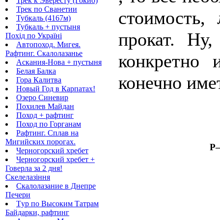
Трек к Эвересту (Гокио)
Трек по Сванетии
стоимость,
Тубкаль (4167м)
Тубкаль + пустыня
прокат. Ну
Похід по Україні
Автопоход. Мигея.
Рафтинг. Скалолазанье
конкретно 
Аскания-Нова + пустыня
Белая Балка
конечно имет
Гора Калитва
Новый Год в Карпатах!
Озеро Синевир
Похилев Майдан
Поход + рафтинг
Поход по Горганам
Рафтинг. Сплав на
Мигийских порогах.
Р—
Черногорский хребет
Черногорский хребет +
Говерла за 2 дня!
Скелелазіння
Скалолазание в Днепре
Печери
Tур по Высоким Татрам
Байдарки, рафтинг