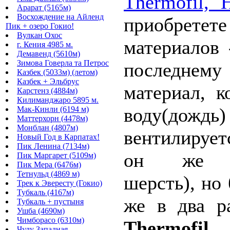
Thermofil, 
Арарат (5165м)
Восхождение на Айленд
приобрете
Пик + озеро Гокио!
Вулкан Охос
материалов 
г. Кения 4985 м.
Демавенд (5610м)
Зимова Говерла та Петрос
последнем
Казбек (5033м) (летом)
Казбек + Эльбрус
материал, к
Карстенз (4884м)
Килиманджаро 5895 м.
воду(до
Мак-Кинли (6194 м)
Маттерхорн (4478м)
Монблан (4807м)
вентилируе
Новый Год в Карпатах!
Пик Ленина (7134м)
он же Fle
Пик Маргарет (5109м)
Пик Мера (6476м)
Тетнульд (4869 м)
шерсть), но
Трек к Эвересту (Гокио)
Тубкаль (4167м)
же в два р
Тубкаль + пустыня
Ушба (4690м)
Чимборасо (6310м)
Thermofil
Чулу Западная