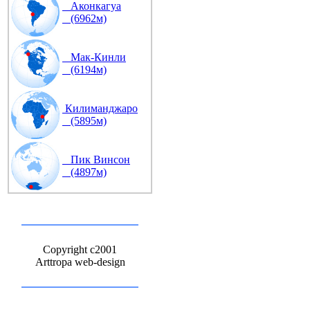
Аконкагуа
(6962м)
Мак-Кинли
(6194м)
Килиманджаро
(5895м)
Пик Винсон
(4897м)
Copyright c2001
Arttropa web-design