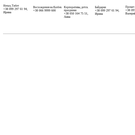
Непал, Тибет
Прокат 
Восхождения на Казбек
Корпоративы, детск.
Байдарки
+38 099 297 61 94,
+38 09
+38 066 9999 600
праздники
+38 099 297 61 94,
Ирина
+38 050 164 75 51,
Валери
Ирина
Анна